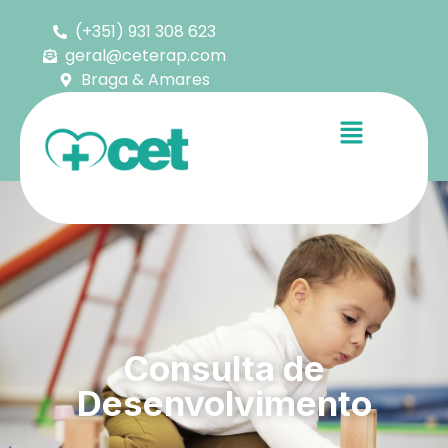
(+351) 931 308 623
geral@ceterap.com
Braga & Amares
Consulta de
Desenvolvimento