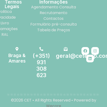
Termos
Informações
Legais
Agendamento Consulta
olitica
Recrutamento
vacidade
Contactos
Livro
Formulário pré-consulta
lamações
Tabela de Preços
RAL
Braga &
(+351)
geral@ceterap.c
Amares
931
308
623
©2026 CET • All Rights Reserved • Powered by
Wecore