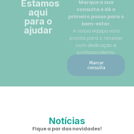
Estamos
Marque a sua
consulta e dê o
aqui
primeiro passo para o
para o
bem-estar.
ajudar
A nossa equipa está
pronta para o receber
com dedicação e
profissionalismo.
Marcar
consulta
Notícias
Fique a par das novidades!