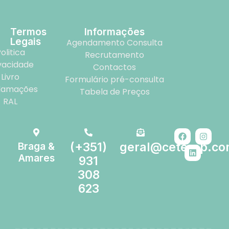
Termos
Informações
Legais
Agendamento Consulta
olitica
Recrutamento
vacidade
Contactos
Livro
Formulário pré-consulta
lamações
Tabela de Preços
RAL
Braga &
(+351)
geral@ceterap.c
Amares
931
308
623