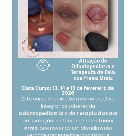
Atuação do
Odontopediatra e
Terapeuta da Fala
nos Freios Orais
Data Curso: 13, 14 e 15 de fevereiro de
2026
Este curso imersivo tem como objetivo
integrar os saberes da
Odontopediatria
e da
Terapia da Fala
na avaliação e intervenção dos
freios
orais
, promovendo um atendimento
verdadeiramente interdisciplinar e