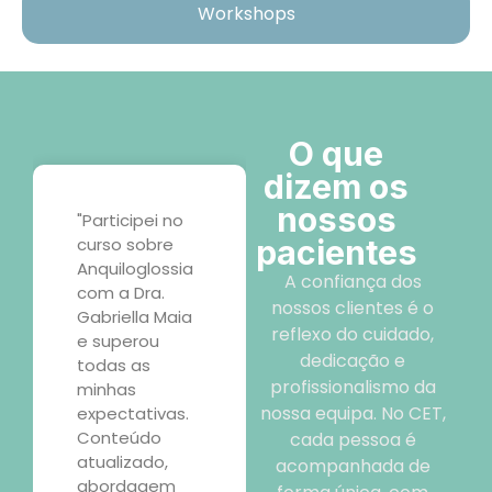
Workshops
O que
dizem os
nossos
"O workshop
"Sou
sobre
pacientes
terapeuta
desfralde foi
ocupacional e
A confiança dos
mesmo o que
fiz uma
nossos clientes é o
eu precisava
formação no
reflexo do cuidado,
como mãe e
CET que me
dedicação e
educadora. Saí
mudou a
profissionalismo da
de lá com
forma de olhar
nossa equipa. No CET,
ferramentas
para os
práticas e uma
primeiros sinais
cada pessoa é
nova
de disfunção
acompanhada de
perspetiva
oral. Excelente