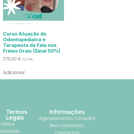
Curso Atuação do
Odontopediatra e
Terapeuta da Fala nos
Freios Orais (Sinal 50%)
375,00
€
C/ IVA
Adicionar
Termos
Informações
Legais
Agendamento Consulta
olitica
Recrutamento
vacidade
Contactos